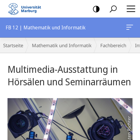
Mobile-
Navigation
FB 12 | Mathematik und Informatik
Breadcrumb-
Startseite
Mathematik und Informatik
Fachbereich
In
Navigation
Hauptinhalt
Multimedia-Ausstattung in
Hörsälen und Seminarräumen
Foto: Thorsten Richter