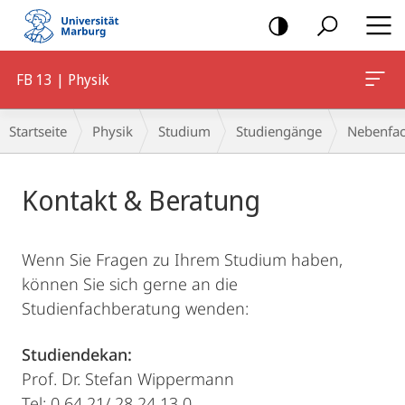
Mobile-
Navigation
FB 13 | Physik
Breadcrumb-
Startseite
Physik
Studium
Studiengänge
Nebenfach
Navigation
Hauptinhalt
Kontakt & Beratung
Wenn Sie Fragen zu Ihrem Studium haben,
können Sie sich gerne an die
Studienfachberatung wenden:
Studiendekan:
Prof. Dr. Stefan Wippermann
Tel: 0 64 21/ 28 24 13 0