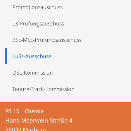
Promotionsauschuss
L3-Prüfungsauschuss
BSc-MSc-Prüfungsausschuss
LuSt-Ausschuss
QSL-Kommission
Tenure-Track-Kommission
Kontakt
Kontaktinformationen
FB 15 | Chemie
FB
und
Hans-Meerwein-Straße 4
15
Informationen
35032
Marburg