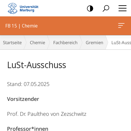
Mobile-
Navigation
FB 15 | Chemie
Breadcrumb-
Startseite
Chemie
Fachbereich
Gremien
LuSt-Aus
Navigation
Hauptinhalt
LuSt-Ausschuss
Stand: 07.05.2025
Vorsitzender
Prof. Dr. Paultheo von Zezschwitz
Professor*innen