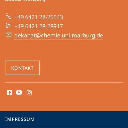
|
zur
Chemie
+49 6421 28-25543
Website
+49 6421 28-28917
dekanat@chemie.uni-marburg.de
KONTAKT
Social
Media
Kontakte
Service-
IMPRESSUM
Navigation