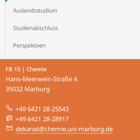
Auslands­studium
Studienabschluss
Perspektiven
Kontakt
Kontaktinformationen
FB 15 | Chemie
FB
und
Hans-Meerwein-Straße 4
15
Informationen
35032
Marburg
|
zur
Chemie
+49 6421 28-25543
Website
+49 6421 28-28917
dekanat@chemie.uni-marburg.de