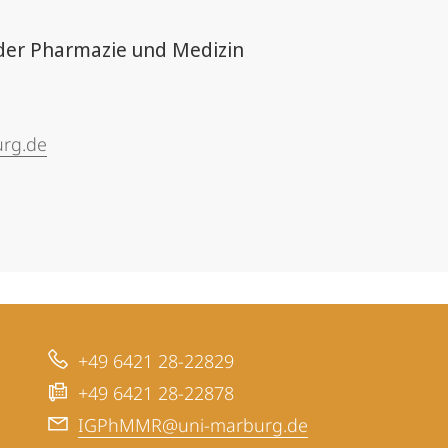
 der Pharmazie und Medizin
rg.de
+49 6421 28-22829
+49 6421 28-22878
IGPhMMR@uni-marburg.de