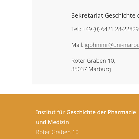
Sekretariat Geschichte
Tel.: +49 (0) 6421 28-22829
Mail:
igphmmr@uni-marbu
Roter Graben 10,
35037 Marburg
Kontakt
Kontaktinformationen
und
Institut für Geschichte der Pharmazie
Institut
und Medizin
Informationen
für
Roter Graben 10
zur
Geschichte