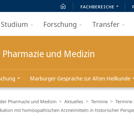
FACHBEREICHE
Studium
Forschung
Transfer
er Pharmazie und Medizin
schung
Marburger Gespräche zur Alten Heilkunde
e der Pharmazie und Medizin
Aktuelles
Termine
Termine
kation mit homöopathischen Arzneimitteln in historischer Perspe