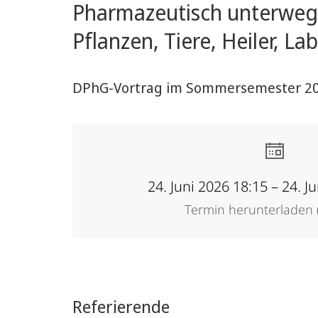
Pharmazeutisch unterwegs
der
Pflanzen, Tiere, Heiler, La
Pharmazie
und
DPhG-Vortrag im Sommersemester 2
Medizin
24. Juni 2026 18:15 – 24. J
Termin herunterladen (
Referierende