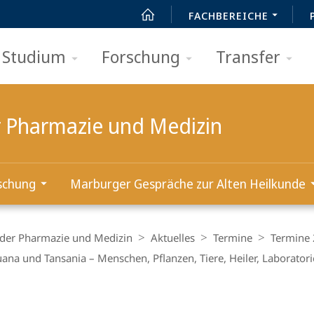
FACHBEREICHE
Studium
Forschung
Transfer
er Pharmazie und Medizin
schung
Marburger Gespräche zur Alten Heilkunde
e der Pharmazie und Medizin
Aktuelles
Termine
Termine
ana und Tansania – Menschen, Pflanzen, Tiere, Heiler, Laborator