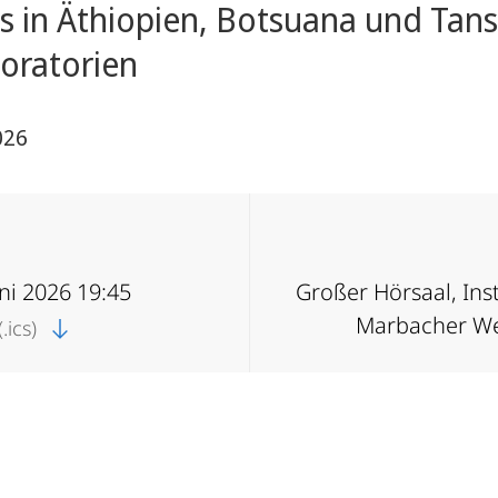
 in Äthiopien, Botsuana und Tan
boratorien
026
uni 2026 19:45
Großer Hörsaal, Ins
Marbacher We
.ics)