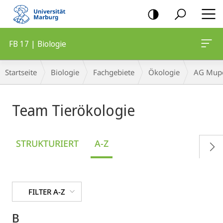
Mobile-
Navigation
FB 17 | Biologie
Breadcrumb-
Startseite
Biologie
Fachgebiete
Ökologie
AG Mupe
Navigation
Team Tierökologie
STRUKTURIERT
A-Z
FILTER A-Z
B