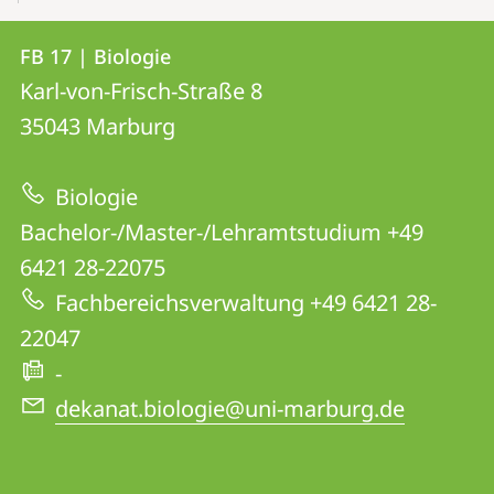
Kontakt
Kontaktinformationen
FB 17 | Biologie
FB
und
Karl-von-Frisch-Straße 8
17
Informationen
35043
Marburg
|
zur
Biologie
Biologie
Website
Bachelor-/Master-/Lehramtstudium +49
6421 28-22075
Fachbereichsverwaltung +49 6421 28-
22047
-
dekanat.biologie@uni-marburg.de