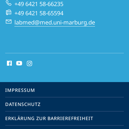
Molekulare
+49 6421 58-66235
Diagnostik,
+49 6421 58-65594
Standort
labmed@med.uni-marburg.de
Marburg
Social
Media
Kontakte
Service-
IMPRESSUM
Navigation
DATENSCHUTZ
ERKLÄRUNG ZUR BARRIEREFREIHEIT