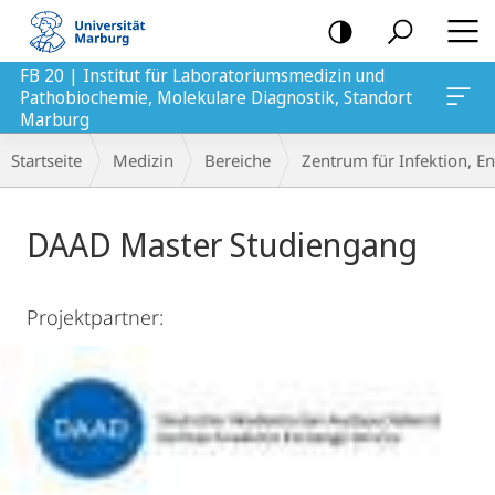
Mobile-
Navigation
FB 20 | Institut für Laboratoriumsmedizin und
Pathobiochemie, Molekulare Diagnostik, Standort
lare Diagnostik, Standort Marburg
Marburg
Breadcrumb-
Startseite
Medizin
Bereiche
Zentrum für Infektion, 
Navigation
Hauptinhalt
DAAD Master Studiengang
Projektpartner: