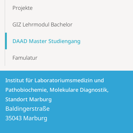
Projekte
GIZ Lehrmodul Bachelor
DAAD Master Studiengang
Famulatur
Kontakt
Kontaktinformationen
Institut für Laboratoriumsmedizin und
Institut
und
Pathobiochemie, Molekulare Diagnostik,
für
Informationen
Standort Marburg
Laboratoriumsmedizin
Baldingerstraße
zur
und
35043
Marburg
Website
Pathobiochemie,