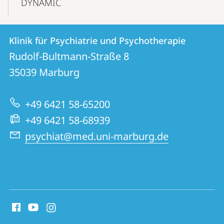
DYNAMIC
Kontakt
Kontaktinformationen
Klinik für Psychiatrie und Psychotherapie
Klinik
und
Rudolf-Bultmann-Straße 8
für
Informationen
35039
Marburg
Psychiatrie
zur
und
+49 6421 58-65200
Website
Psychotherapie
+49 6421 58-68939
psychiat@med.uni-marburg.de
Social
Media