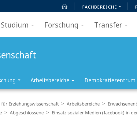
FACHBEREICHE
Studium
Forschung
Transfer
senschaft
schung
Arbeitsbereiche
Demokratiezentrum
t für Erziehungswissenschaft
Arbeitsbereiche
Erwachsenenb
e
Abgeschlossene
Einsatz sozialer Medien (facebook) in d