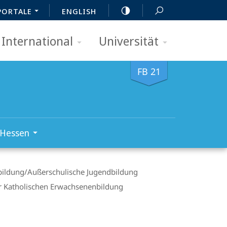
PORTALE
ENGLISH
International
Universität
FB 21
 Hessen
ildung/­Außerschulische Jugendbildung
er Katholischen Erwachsenenbildung