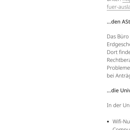
fuer-ausl
…den ASt
Das Büro 
Erdgesch
Dort find
Rechtbera
Probleme 
bei Anträg
…die Univ
In der Uni
Wifi-N
Comput