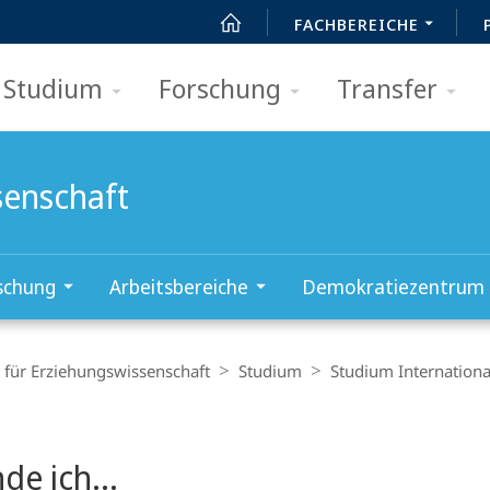
FACHBEREICHE
Studium
Forschung
Transfer
senschaft
schung
Arbeitsbereiche
Demokratiezentrum
t für Erziehungswissenschaft
Studium
Studium Internationa
t
de ich...