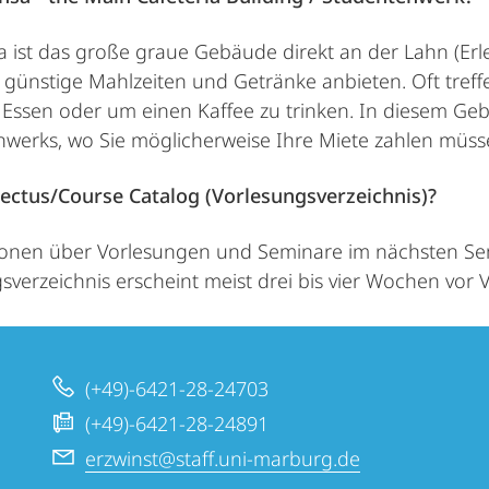
 ist das große graue Gebäude direkt an der Lahn (Erlen
 günstige Mahlzeiten und Getränke anbieten. Oft tre
 Essen oder um einen Kaffee zu trinken. In diesem Ge
nwerks, wo Sie möglicherweise Ihre Miete zahlen müs
ectus/Course Catalog (Vorlesungsverzeichnis)?
ionen über Vorlesungen und Seminare im nächsten Se
sverzeichnis erscheint meist drei bis vier Wochen vor
(+49)-6421-28-24703
(+49)-6421-28-24891
erzwinst@staff.uni-marburg.de