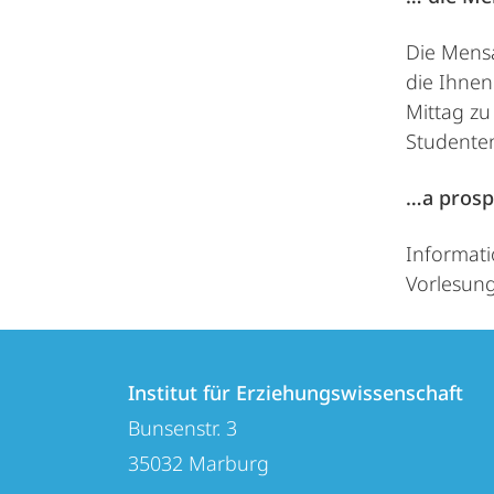
Die Mensa
die Ihnen
Mittag zu
Studente
…a prosp
Informat
Vorlesung
Kontakt
Kontaktinformationen
und
Institut für Erziehungswissenschaft
Institut
Bunsenstr. 3
Informationen
für
35032
Marburg
zur
Erziehungswissenschaft