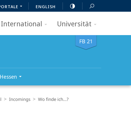
PORTALE
ENGLISH
International
Universität
FB 21
 Hessen
l
Incomings
Wo finde ich...?