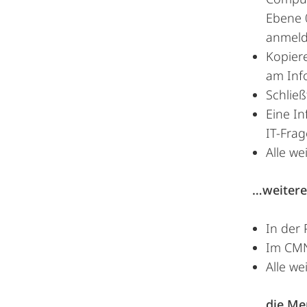
Ebene 
anmeld
Kopiere
am Inf
Schließ
Eine I
IT-Frag
Alle we
…weitere
In der 
Im CMN
Alle we
… die Men