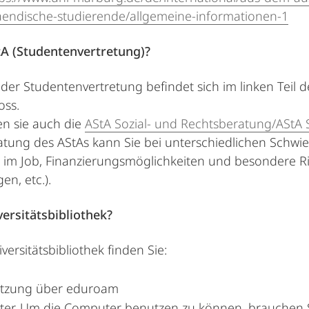
aendische-studierende/allgemeine-informationen-1
A (Studentenvertretung)?
der Studentenvertretung befindet sich im linken Teil 
oss.
en sie auch die
AStA Sozial- und Rechtsberatung/AStA S
tung des AStAs kann Sie bei unterschiedlichen Schwieri
im Job, Finanzierungsmöglichkeiten und besondere Risi
en, etc.).
ersitätsbibliothek?
versitätsbibliothek finden Sie:
utzung über eduroam
er. Um die Computer benutzen zu können, brauchen Sie