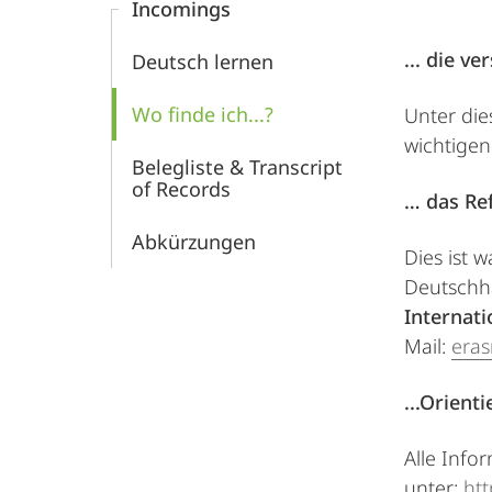
Incomings
... die v
Deutsch lernen
Wo finde ich...?
Unter die
wichtigen
Belegliste & Transcript
of Records
… das Re
Abkürzungen
Dies ist 
Deutschh
Internati
Mail:
era
...Orien
Alle Info
unter:
ht