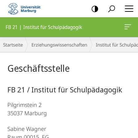
Mobile-
Navigation
FB 21 | Institut für Schulpädagogik
Breadcrumb-
Startseite
Erziehungswissenschaften
Institut für Schulp
Navigation
Hauptinhalt
Geschäftsstelle
FB 21 / Institut für Schulpädagogik
Pilgrimstein 2
35037 Marburg
Sabine Wagner
Raum 00015, EG