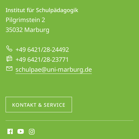
Kontakt
Kontaktinformationen
Institut für Schulpädagogik
Institut
und
Pilgrimstein 2
für
Informationen
35032
Marburg
Schulpädagogik
zur
+49 6421/28-24492
Website
+49 6421/28-23771
schulpae@uni-marburg.de
KONTAKT & SERVICE
Social
Media