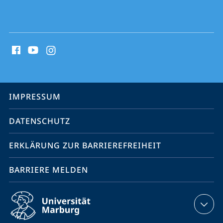
Social
Media
Kontakte
Service-
IMPRESSUM
Navigation
DATENSCHUTZ
ERKLÄRUNG ZUR BARRIEREFREIHEIT
BARRIERE MELDEN