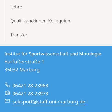
Lehre
Qualifikand:innen-Kolloquium
Transfer
Kontakt
Kontaktinformationen
Institut für Sportwissenschaft und Motologie
Institut
und
Barfüßerstraße 1
für
Informationen
35032
Marburg
Sportwissenschaft
zur
und
06421 28-23963
Website
Motologie
06421 28-23973
seksport@staff.uni-marburg.de