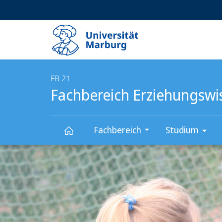
Service-
HIGH-CONTRAST VERSION
SUCHE UND SUCHERGEBNIS
Navigation
Haupt-
Navigation
FB 21
Fachbereich Erziehungswi
Fachbereich
Studium
Hauptinhalt
Fachbereich
Erziehungswissenschaften