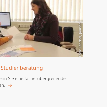
Foto: Fenchel, Janisch
e Studienberatung
wenn Sie eine fächerübergreifende
en.