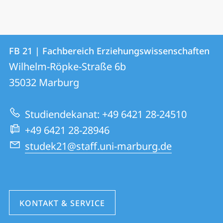
Kontakt
Kontaktinformationen
FB 21 | Fachbereich Erziehungswissenschaften
FB
und
Wilhelm-Röpke-Straße 6b
21
Informationen
35032
Marburg
|
zur
Fachbereich
Studiendekanat: +49 6421 28-24510
Website
Erziehungswissenschaften
+49 6421 28-28946
studek21@staff.uni-marburg.de
KONTAKT & SERVICE