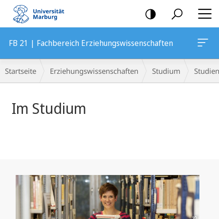
Mobile-
Navigation
FB 21 | Fachbereich Erziehungswissenschaften
Hauptinhalt
Breadcrumb-
Startseite
Erziehungswissenschaften
Studium
Studie
Navigation
Im Studium