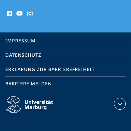
Social
Media
Kontakte
Service-
IMPRESSUM
Navigation
DATENSCHUTZ
ERKLÄRUNG ZUR BARRIEREFREIHEIT
BARRIERE MELDEN