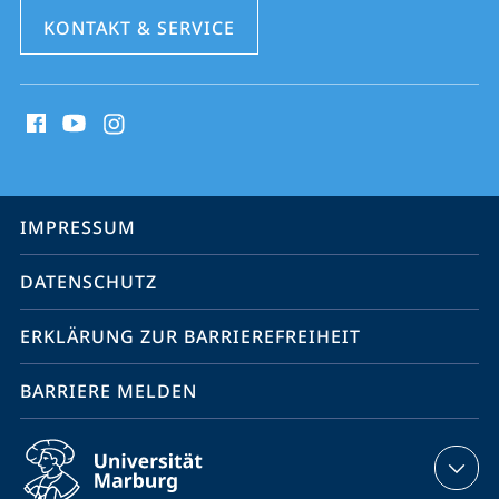
KONTAKT & SERVICE
Social
Media
Kontakte
Service-
IMPRESSUM
Navigation
DATENSCHUTZ
ERKLÄRUNG ZUR BARRIEREFREIHEIT
BARRIERE MELDEN