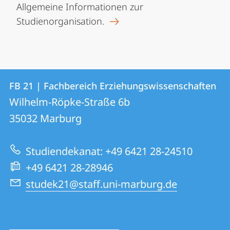
Allgemeine Informationen zur
Studienorganisation.
Kontakt
Kontaktinformationen
FB 21 | Fachbereich Erziehungswissenschaften
FB
und
Wilhelm-Röpke-Straße 6b
21
Informationen
35032
Marburg
|
zur
Fachbereich
Studiendekanat: +49 6421 28-24510
Website
Erziehungswissenschaften
+49 6421 28-28946
studek21@staff.uni-marburg.de