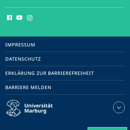
Social
Media
Kontakte
Service-
IMPRESSUM
Navigation
DATENSCHUTZ
ERKLÄRUNG ZUR BARRIEREFREIHEIT
BARRIERE MELDEN