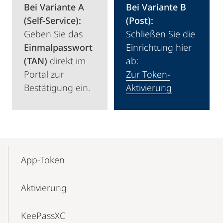
Bei Variante A
Bei Variante B
(Self-Service):
(Post):
Geben Sie das
Schließen Sie die
Einmalpasswort
Einrichtung hier
(TAN)
direkt im
ab:
Portal zur
Zur Token-
Bestätigung ein.
Aktivierung
Mobile-
Content-
App-Token
Navigation
Aktivierung
KeePassXC