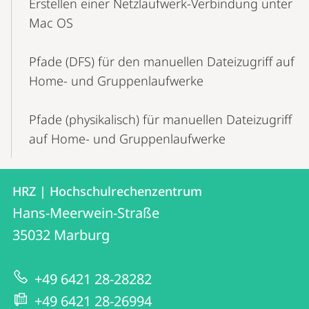
Erstellen einer Netzlaufwerk-Verbindung unter
Mac OS
Pfade (DFS) für den manuellen Dateizugriff auf
Home- und Gruppenlaufwerke
Pfade (physikalisch) für manuellen Dateizugriff
auf Home- und Gruppenlaufwerke
Kontakt
Kontaktinformationen
HRZ | Hochschulrechenzentrum
HRZ
und
Hans-Meerwein-Straße
|
Informationen
35032
Marburg
Hochschulrechenzentrum
zur
+49 6421 28-28282
Website
+49 6421 28-26994