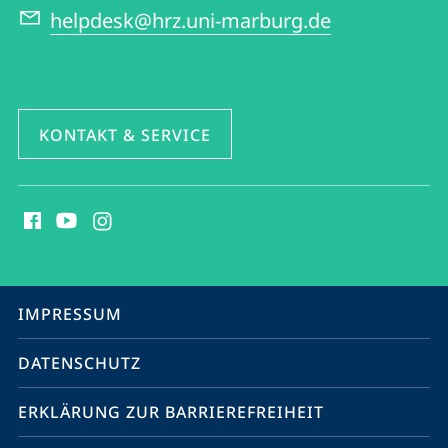
helpdesk@hrz.uni-marburg.de
KONTAKT & SERVICE
Social
Media
Kontakte
Service-
IMPRESSUM
Navigation
DATENSCHUTZ
ERKLÄRUNG ZUR BARRIEREFREIHEIT