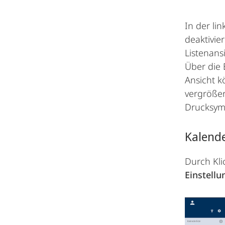
In der li
deaktivie
Listenans
Über die 
Ansicht 
vergrößer
Drucksymb
Kalende
Durch Kli
Einstell