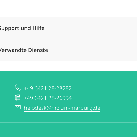
Alle Elemente ausklappen
Support und Hilfe
Verwandte Dienste
+49 6421 28-28282
+49 6421 28-26994
helpdesk@hrz.uni-marburg.de