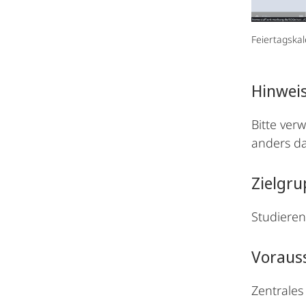
Feiertagska
Hinwei
Bitte ver
anders d
Zielgr
Studieren
Voraus
Zentrales