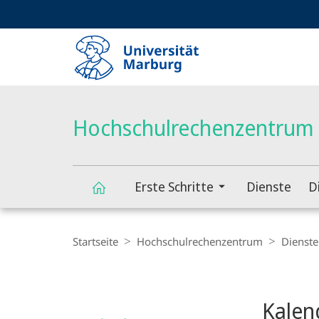
Service-
HIGH-CONTRAST VERSION
SUCHE UND SUCHERGEBNIS
Navigation
Haupt-
Navigation
Hochschulrechenzentrum
Erste Schritte
Dienste
D
Hochschulrechenzentrum
Breadcrumb-
Navigation
Startseite
Hochschulrechenzentrum
Dienste
Content-
Navigation
Hauptinhal
Kalen