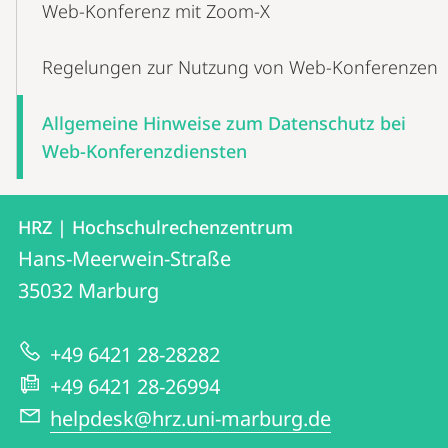
Web-Konferenz mit Zoom-X
Regelungen zur Nutzung von Web-Konferenzen
Allgemeine Hinweise zum Datenschutz bei
Web-Konferenzdiensten
Kontakt
Kontaktinformationen
HRZ | Hochschulrechenzentrum
HRZ
und
Hans-Meerwein-Straße
|
Informationen
35032
Marburg
Hochschulrechenzentrum
zur
+49 6421 28-28282
Website
+49 6421 28-26994
helpdesk@hrz.uni-marburg.de