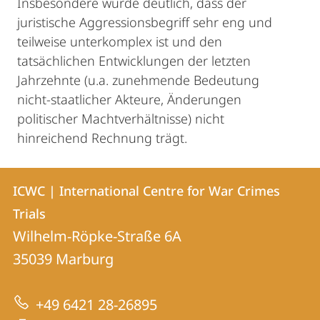
Insbesondere wurde deutlich, dass der
juristische Aggressionsbegriff sehr eng und
teilweise unterkomplex ist und den
tatsächlichen Entwicklungen der letzten
Jahrzehnte (u.a. zunehmende Bedeutung
nicht-staatlicher Akteure, Änderungen
politischer Machtverhältnisse) nicht
hinreichend Rechnung trägt.
Kontakt
Kontaktinformationen
ICWC | International Centre for War Crimes
ICWC
und
Trials
|
Informationen
Wilhelm-Röpke-Straße 6A
International
35039
Marburg
zur
Centre
Website
for
+49 6421 28-26895