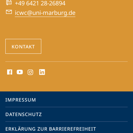
War
+49 6421 28-26894
Crimes
icwc@uni-marburg.de
Trials
KONTAKT
Social
Media
Kontakte
Service-
IMPRESSUM
Navigation
DATENSCHUTZ
ERKLÄRUNG ZUR BARRIEREFREIHEIT