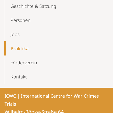
Geschichte & Satzung
Personen
Jobs
Praktika
Förderverein
Kontakt
Kontakt
Kontaktinformationen
ICWC | International Centre for War Crimes
ICWC
und
Trials
|
Informationen
Wilhelm-Röpke-Straße 6A