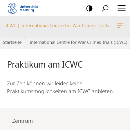
Mobile-
Navigation
ICWC | International Centre for War Crimes Trials
Breadcrumb-
Startseite
International Centre for War Crimes Trials (ICWC)
Navigation
Hauptinhalt
Praktikum am ICWC
Zur Zeit können wir leider keine
Praktikumsmöglichkeiten am ICWC anbieten.
Mobile-
Content-
Zentrum
Navigation