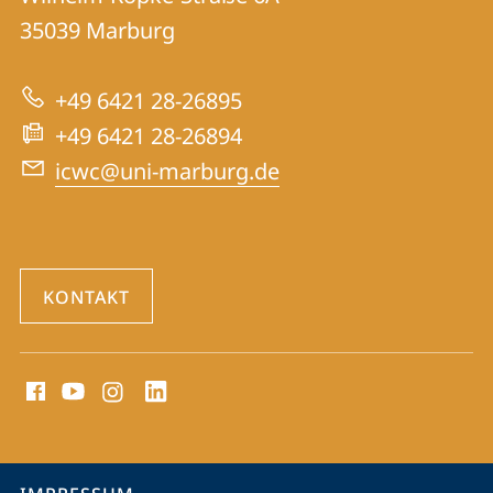
International
35039
Marburg
zur
Centre
Website
for
+49 6421 28-26895
War
+49 6421 28-26894
Crimes
icwc@uni-marburg.de
Trials
KONTAKT
Social
Media
Kontakte
Service-