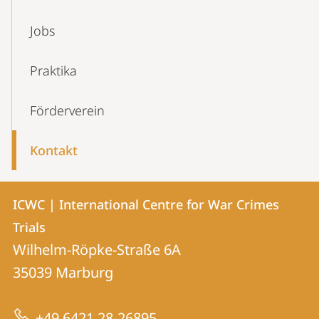
Jobs
Praktika
Förderverein
Kontakt
Kontakt
Kontaktinformationen
ICWC | International Centre for War Crimes
ICWC
und
Trials
|
Informationen
Wilhelm-Röpke-Straße 6A
International
35039
Marburg
zur
Centre
Website
for
+49 6421 28-26895