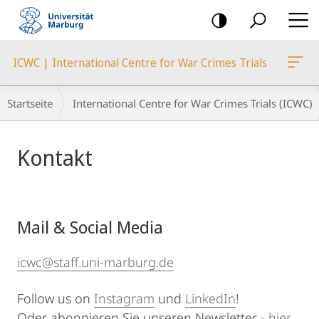
Mobile-
Navigation
ICWC | International Centre for War Crimes Trials
Breadcrumb-
Startseite
International Centre for War Crimes Trials (ICWC)
Navigation
Hauptinhalt
Kontakt
Mail & Social Media
icwc@staff.uni-marburg.de
Follow us on
Instagram
und
LinkedIn
!
Oder abonnieren Sie unseren Newsletter -
hier