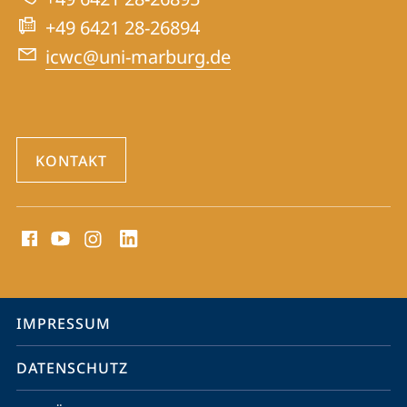
War
+49 6421 28-26894
Crimes
icwc@uni-marburg.de
Trials
KONTAKT
Social
Media
Kontakte
Service-
IMPRESSUM
Navigation
DATENSCHUTZ