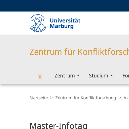
Service-
HIGH-CONTRAST VERSION
SUCHE UND SUCHERGEBNIS
Navigation
Haupt-
Navigation
Zentrum für Konfliktfors
Zentrum
Studium
Fo
Zentrum
Breadcrumb-
Navigation
Startseite
Zentrum für Konfliktforschung
Ak
für
Hauptinhalt
Konfliktforschung
Master-Infotag