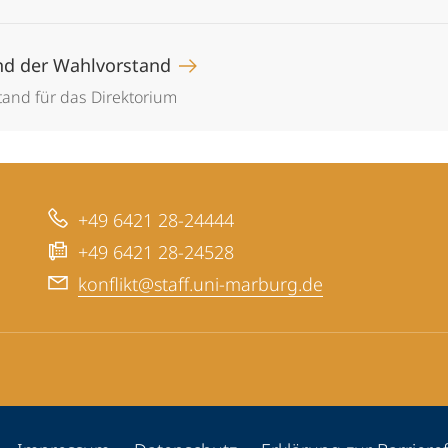
nd der Wahlvorstand
and für das Direktorium
+49 6421 28-24444
+49 6421 28-24528
konflikt@staff.uni-marburg.de
ppen