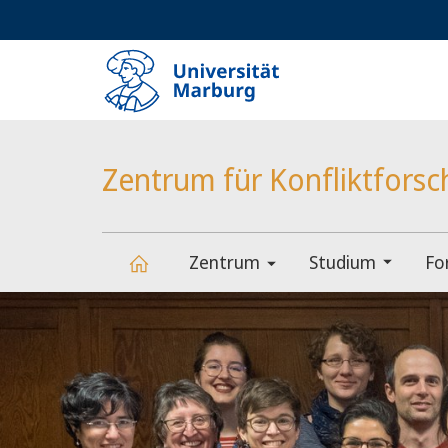
Service-
HIGH-CONTRAST VERSION
SUCHE UND SUCHERGEBNIS
Navigation
Haupt-
Navigation
Zentrum für Konfliktfors
Zentrum
Studium
Fo
Hauptinhalt
Zentrum
für
Konfliktforschung