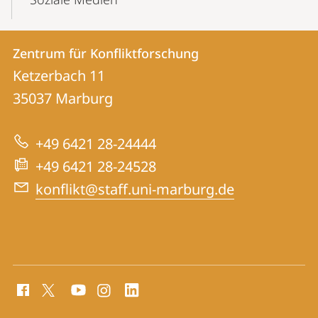
Kontakt
Kontaktinformationen
Zentrum für Konfliktforschung
Zentrum
und
Ketzerbach 11
für
Informationen
35037
Marburg
Konfliktforschung
zur
+49 6421 28-24444
Website
+49 6421 28-24528
konflikt@staff.uni-marburg.de
Social
Media