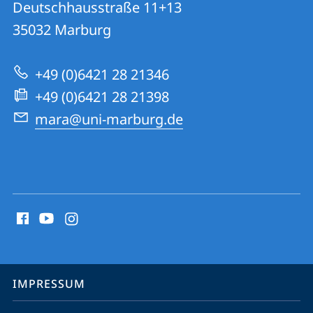
und
Deutschhausstraße 11+13
University
Informationen
35032
Marburg
Research
zur
Academy
+49 (0)6421 28 21346
Website
+49 (0)6421 28 21398
mara@uni-marburg.de
Social
Media
Kontakte
Service-
IMPRESSUM
Navigation