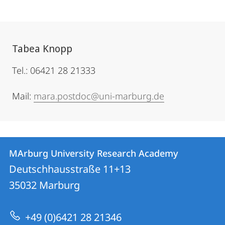
Tabea Knopp
Tel.: 06421 28 21333
Mail:
mara.postdoc@uni-marburg.de
Kontakt
Kontaktinformationen
MArburg University Research Academy
MArburg
und
Deutschhausstraße 11+13
University
Informationen
35032
Marburg
Research
zur
Academy
+49 (0)6421 28 21346