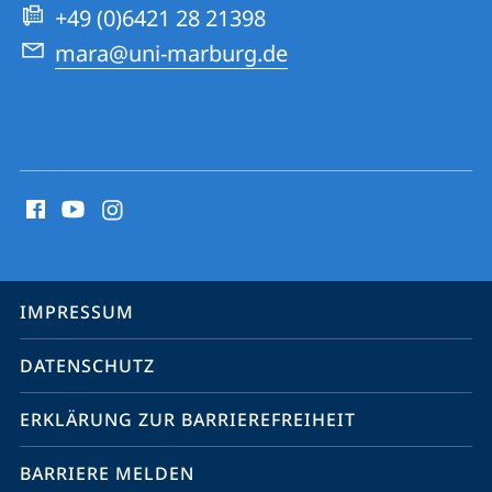
Website
+49 (0)6421 28 21398
mara@uni-marburg.de
Social
Media
Kontakte
Service-
IMPRESSUM
Navigation
DATENSCHUTZ
ERKLÄRUNG ZUR BARRIEREFREIHEIT
BARRIERE MELDEN