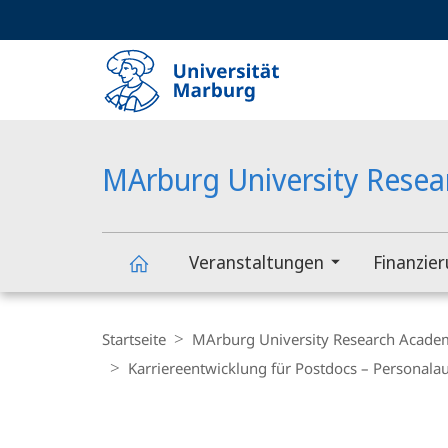
Service-
HIGH-CONTRAST VERSION
SUCHE UND SUCHERGEBNIS
Navigation
Haupt-
Navigation
MArburg University Rese
Veranstaltungen
Finanzie
MArburg
Breadcrumb-
Navigation
Startseite
MArburg University Research Acade
University
Karriereentwicklung für Postdocs – Personala
Research
Hauptinhalt