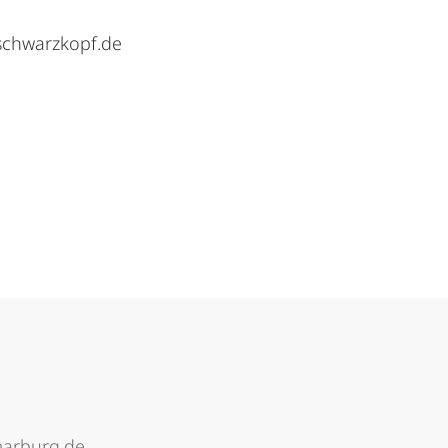
schwarzkopf.de
arburg.de