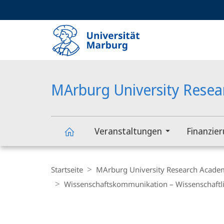
Service-
HIGH-CONTRAST VERSION
SUCHE UND SUCHERGEBNIS
Navigation
Haupt-
Navigation
MArburg University Rese
Veranstaltungen
Finanzie
MArburg
Breadcrumb-
Navigation
Startseite
MArburg University Research Acade
University
Wissenschaftskommunikation – Wissenschaftl
Research
Hauptinhalt