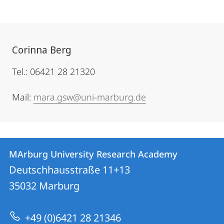
Corinna Berg
Tel.: 06421 28 21320
Mail:
mara.gsw@uni-marburg.de
Kontakt
Kontaktinformationen
MArburg University Research Academy
MArburg
und
Deutschhausstraße 11+13
University
Informationen
35032
Marburg
Research
zur
Academy
+49 (0)6421 28 21346