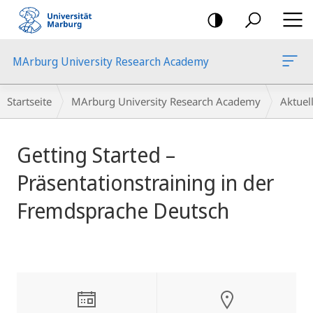
Mobile-
Navigation
MArburg University Research Academy
Breadcrumb-
Startseite
MArburg University Research Academy
Aktue
Navigation
Hauptinhalt
Getting Started –
Präsentationstraining in der
Fremdsprache Deutsch