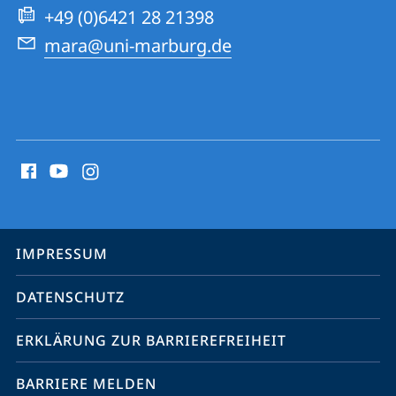
Website
+49 (0)6421 28 21398
mara@uni-marburg.de
Social
Media
Kontakte
Service-
IMPRESSUM
Navigation
DATENSCHUTZ
ERKLÄRUNG ZUR BARRIEREFREIHEIT
BARRIERE MELDEN