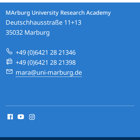
Kontakt
Kontaktinformationen
MArburg University Research Academy
MArburg
und
Deutschhausstraße 11+13
University
Informationen
35032
Marburg
Research
zur
Academy
+49 (0)6421 28 21346
Website
+49 (0)6421 28 21398
mara@uni-marburg.de
Social
Media
Kontakte