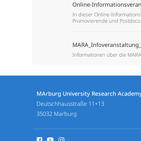
Online-Informationsvera
In dieser Online-Information
Promovierende und Postdocs
MARA_Infoveranstaltung
Informationen über die MARA
Kontakt
Kontaktinformationen
und
MArburg University Research Academ
MArburg
Deutschhausstraße 11+13
Informationen
University
35032
Marburg
zur
Research
Academy
Website
Social