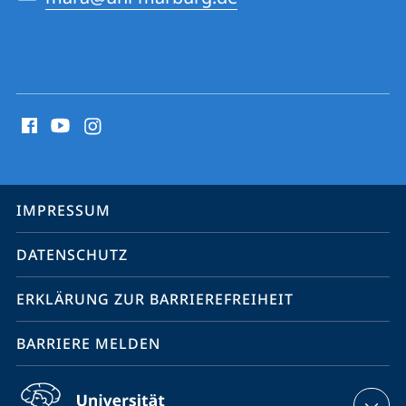
Social
Media
Kontakte
Service-
IMPRESSUM
Navigation
DATENSCHUTZ
ERKLÄRUNG ZUR BARRIEREFREIHEIT
BARRIERE MELDEN