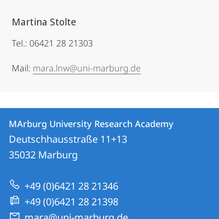
Martina Stolte
Tel.: 06421 28 21303
Mail:
mara.lnw@uni-marburg.de
Kontakt
Kontaktinformationen
MArburg University Research Academy
MArburg
und
Deutschhausstraße 11+13
University
Informationen
35032
Marburg
Research
zur
Academy
+49 (0)6421 28 21346
Website
+49 (0)6421 28 21398
mara@uni-marburg.de