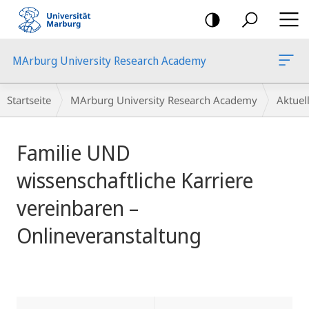
Mobile-
Navigation
MArburg University Research Academy
Breadcrumb-
Startseite
MArburg University Research Academy
Aktue
Navigation
Hauptinhalt
Familie UND
wissenschaftliche Karriere
vereinbaren –
Onlineveranstaltung