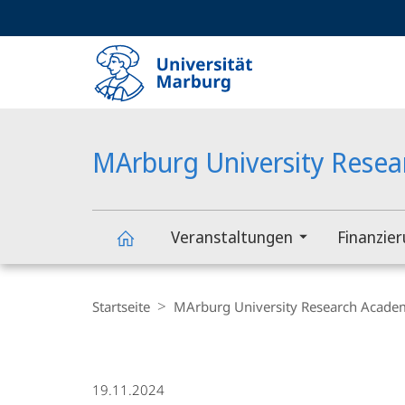
Service-
HIGH-CONTRAST VERSION
SUCHE UND SUCHERGEBNIS
Navigation
Haupt-
Navigation
MArburg University Rese
Veranstaltungen
Finanzie
MArburg
Breadcrumb-
Navigation
Startseite
MArburg University Research Acade
University
Research
19.11.2024