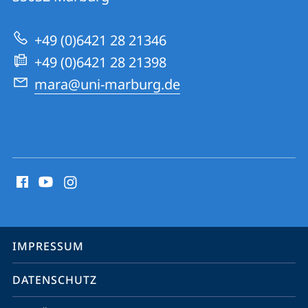
Research
zur
Academy
+49 (0)6421 28 21346
Website
+49 (0)6421 28 21398
mara@uni-marburg.de
Social
Media
Kontakte
Service-
IMPRESSUM
Navigation
DATENSCHUTZ