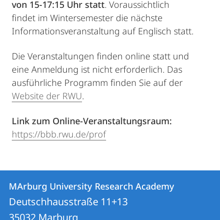
von 15-17:15 Uhr statt
. Voraussichtlich
findet im Wintersemester die nächste
Informationsveranstaltung auf Englisch statt.
Die Veranstaltungen finden online statt und
eine Anmeldung ist nicht erforderlich. Das
ausführliche Programm finden Sie auf der
Website der RWU
.
Link zum Online-Veranstaltungsraum:
https://bbb.rwu.de/prof
Kontakt
Kontaktinformationen
MArburg University Research Academy
MArburg
und
Deutschhausstraße 11+13
University
Informationen
35032
Marburg