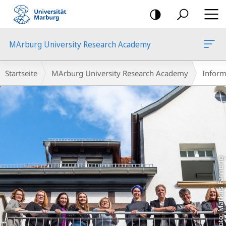
Mobile-
Navigation
MArburg University Research Academy
Hauptinhalt
Breadcrumb-
Startseite
MArburg University Research Academy
Inform
Navigation
Foto: Markus Farnung