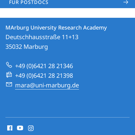
FÜR POSTDOCS
Kontakt
Kontaktinformationen
MArburg University Research Academy
MArburg
und
Deutschhausstraße 11+13
University
Informationen
35032
Marburg
Research
zur
Academy
+49 (0)6421 28 21346
Website
+49 (0)6421 28 21398
mara@uni-marburg.de
Social
Media