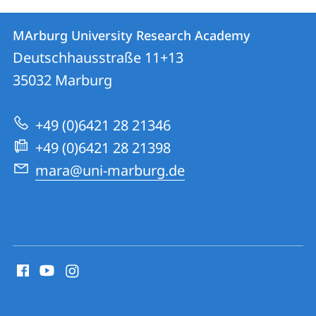
Kontakt
Kontaktinformationen
MArburg University Research Academy
MArburg
und
Deutschhausstraße 11+13
University
Informationen
35032
Marburg
Research
zur
Academy
+49 (0)6421 28 21346
Website
+49 (0)6421 28 21398
mara@uni-marburg.de
Social
Media
Kontakte