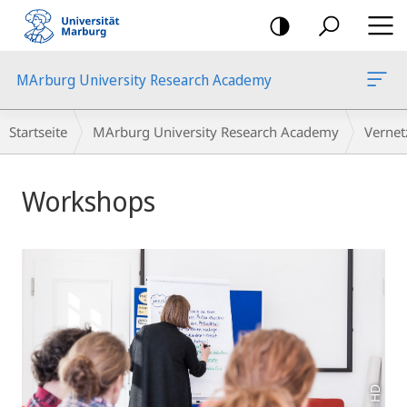
Mobile-
Navigation
MArburg University Research Academy
Breadcrumb-
Startseite
MArburg University Research Academy
Verne
Navigation
Hauptinhalt
Workshops