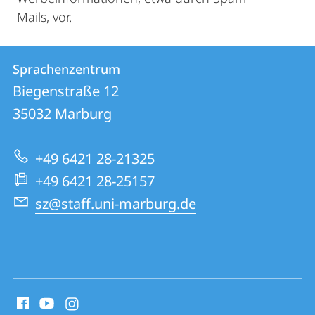
Mails, vor.
Kontakt
Kontaktinformationen
Sprachenzentrum
Sprachenzentrum
und
Biegenstraße 12
Informationen
35032
Marburg
zur
+49 6421 28-21325
Website
+49 6421 28-25157
sz@staff.uni-marburg.de
Social
Media