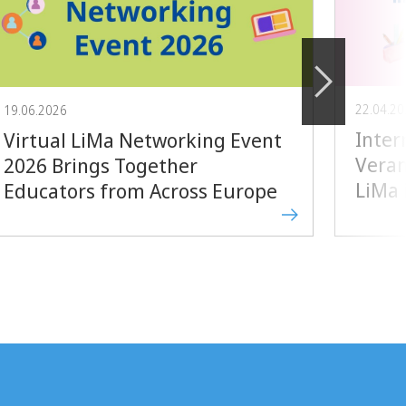
22.04.2
19.06.2026
Inter
Virtual LiMa Networking Event
Veran
2026 Brings Together
LiMa
Educators from Across Europe