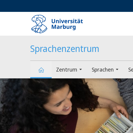
Service-
HIGH-CONTRAST VERSION
SUCHE UND SUCHERGEBNIS
Navigation
Haupt-
Navigation
Sprachenzentrum
Zentrum
Sprachen
S
Hauptinhalt
Sprachenzentrum