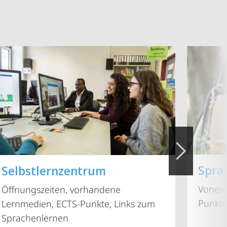
Spra
Selbstlernzentrum
Vonein
Öffnungszeiten, vorhandene
Punkte
Lernmedien, ECTS-Punkte, Links zum
Sprachenlernen