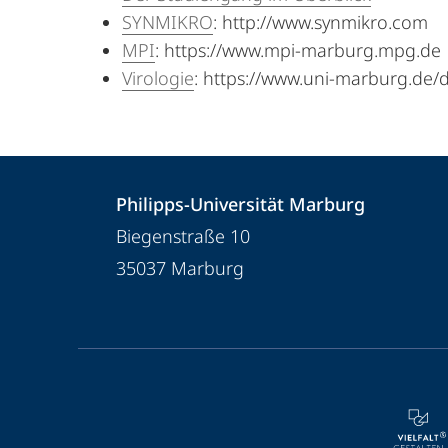
SYNMIKRO
: http://www.synmikro.com
MPI
: https://www.mpi-marburg.mpg.de
Virologie
: https://www.uni-marburg.de/d
Kontakt
Kontaktinformationen
Philipps-Universität Marburg
und
Philipps-
Biegenstraße 10
Informationen
Universität
35037
Marburg
Marburg
zur
Website
Service-
Navigation
und