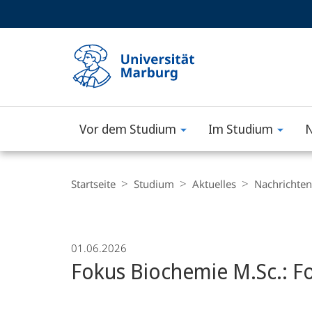
Service-
HIGH-CONTRAST VERSION
SUCHE UND SUCHERGEBNIS
Navigation
Haupt-
Navigation
Vor dem Studium
Im Studium
N
Philipps-
Universität
Breadcrumb-
Navigation
Startseite
Studium
Aktuelles
Nachrichten
Marburg
01.06.2026
Fokus Biochemie M.Sc.: F