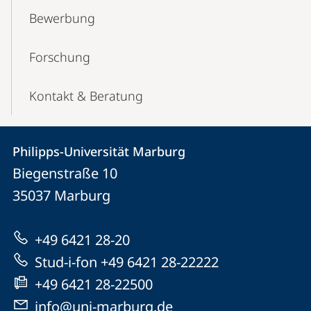
Bewerbung
Forschung
Kontakt & Beratung
Kontakt
Kontaktinformationen
Philipps-Universität Marburg
Philipps-
und
Biegenstraße 10
Universität
Informationen
35037
Marburg
Marburg
zur
+49 6421 28-20
Website
Stud-i-fon +49 6421 28-22222
+49 6421 28-22500
info@uni-marburg.de