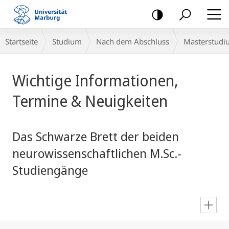
Mobile-
Navigation
Breadcrumb-
Startseite
Studium
Nach dem Abschluss
Masterstudi
Navigation
Hauptinhalt
Wichtige Informationen,
Termine & Neuigkeiten
Das Schwarze Brett der beiden
neurowissenschaftlichen M.Sc.-
Studiengänge
en