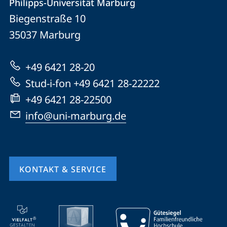
Philipps-Universität Marburg
Philipps-
und
Biegenstraße 10
Universität
Informationen
35037
Marburg
Marburg
zur
+49 6421 28-20
Website
Stud-i-fon +49 6421 28-22222
+49 6421 28-22500
info@uni-marburg.de
KONTAKT & SERVICE
Mobile-
Service-