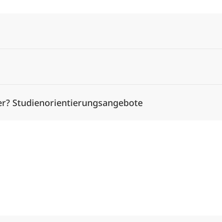
er? Studienorientierungsangebote
Alle Elemente ausklappen