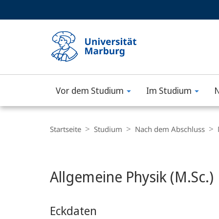
Service-
HIGH-CONTRAST VERSION
SUCHE UND SUCHERGEBNIS
Navigation
Haupt-
Navigation
Vor dem Studium
Im Studium
N
Philipps-
Universität
Breadcrumb-
Navigation
Startseite
Studium
Nach dem Abschluss
Marburg
Hauptinhalt
Allgemeine Physik (M.Sc.)
Eckdaten