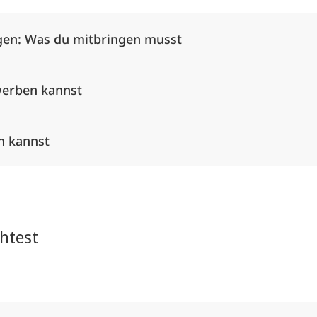
en: Was du mitbringen musst
werben kannst
n kannst
htest
Alle Elemente ausklappen