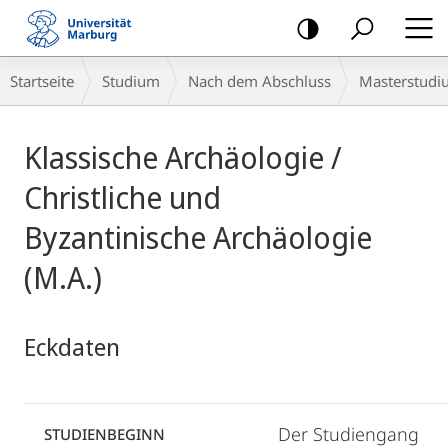
Mobile-
Navigation
Breadcrumb-
Startseite
Studium
Nach dem Abschluss
Masterstudi
Navigation
Hauptinhalt
Klassische Archäologie /
Christliche und
Byzantinische Archäologie
(M.A.)
Eckdaten
Der Studiengang
STUDIENBEGINN