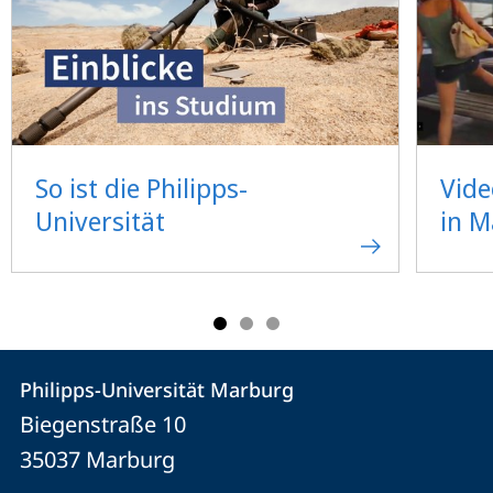
So ist die Philipps-
Vide
Universität
in 
Kontakt
Kontaktinformationen
Philipps-Universität Marburg
Philipps-
und
Biegenstraße 10
Universität
Informationen
35037
Marburg
Marburg