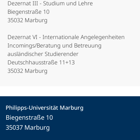
Dezernat III - Studium und Lehre
Biegenstraße 10
35032 Marburg
Dezernat VI - Internationale Angelegenheiten
Incomings/Beratung und Betreuung
ausländischer Studierender
Deutschhausstraße 11+13
35032 Marburg
Kontakt
Kontaktinformationen
Philipps-Universität Marburg
Philipps-
und
Biegenstraße 10
Universität
Informationen
35037
Marburg
Marburg
zur