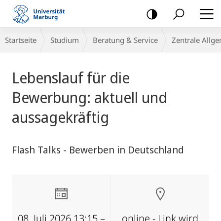
Mobile-
Navigation
Breadcrumb-
Startseite
Studium
Beratung & Service
Zentrale Allg
Navigation
Hauptinhalt
Lebenslauf für die
Bewerbung: aktuell und
aussagekräftig
Flash Talks - Bewerben in Deutschland
08. Juli 2026 13:15 –
online - Link wird