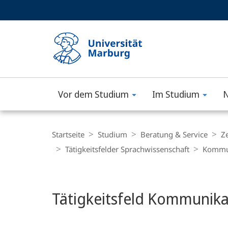
Service-
HIGH-CONTRAST VERSION
SUCHE UND SUCHERGEBNIS
Navigation
Haupt-
Navigation
Vor dem Studium
Im Studium
N
Philipps-
Universität
Breadcrumb-
Navigation
Startseite
Studium
Beratung & Service
Z
Marburg
Tätigkeitsfelder Sprachwissenschaft
Kommun
Hauptinhalt
Tätigkeitsfeld Kommunika