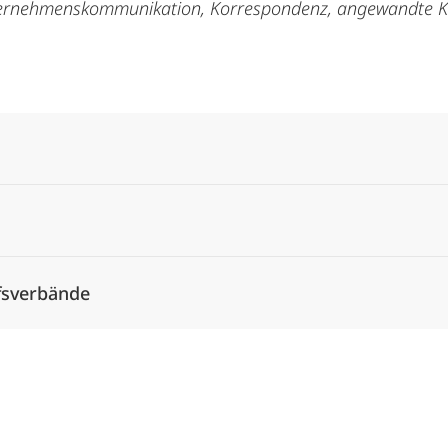
ternehmenskommunikation, Korrespondenz
, angewandte K
Alle Elemente ausklappen
fsverbände