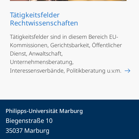
Tätigkeitsfelder
Rechtwissenschaften
Tätigkeitsfelder sind in diesem Bereich EU-
Kommissionen, Gerichtsbarkeit, Öffentlicher
Dienst, Anwaltschaft,
Unternehmensberatung,
Interessensverbände, Politikberatung u.v.m.
Kontakt
Kontaktinformationen
Philipps-Universität Marburg
Philipps-
und
Biegenstraße 10
Universität
Informationen
35037
Marburg
Marburg