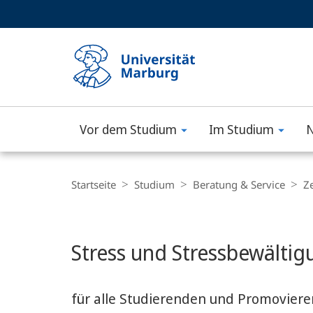
Service-
HIGH-CONTRAST VERSION
SUCHE UND SUCHERGEBNIS
Navigation
Haupt-
Navigation
Vor dem Studium
Im Studium
N
Philipps-
Universität
Breadcrumb-
Navigation
Startseite
Studium
Beratung & Service
Z
Marburg
Hauptinhalt
Stress und Stressbewältig
für alle Studierenden und Promoviere